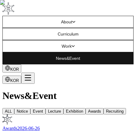
About
Curriculum
Work
News&Event
KOR
KOR
News&Event
ALL
Notice
Event
Lecture
Exhibition
Awards
Recruiting
Awards
2026-06-26