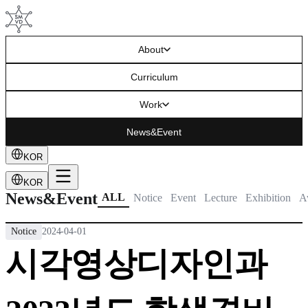
About
Curriculum
Work
News&Event
KOR
KOR
News&Event
ALL
Notice
Event
Lecture
Exhibition
A
Notice
2024-04-01
시각영상디자인과