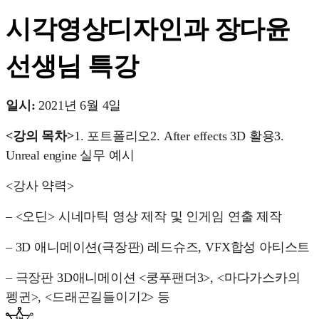
시각영상디자인과 장다윤
선생님 특강
일시: 
2021년 6월 4일
<강의 목차>
1. 포트폴리오
2. After effects 3D 활용
3. 
Unreal engine 실무 예시
<강사 약력>
– <오딘> 시네마틱 영상 제작 및 인게임 연출 제작
– 3D 애니메이션(극장판) 레드슈즈, VFX합성 아티스트
– 극장판 3D애니메이션 <쿵푸팬더3>, <마다가스카의 
펭귄>, <드래곤길들이기2> 등