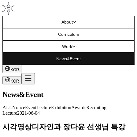
About
Curriculum
Work
News&Event
KOR
KOR
News&Event
ALL
Notice
Event
Lecture
Exhibition
Awards
Recruiting
Lecture
2021-06-04
시각영상디자인과 장다윤 선생님 특강