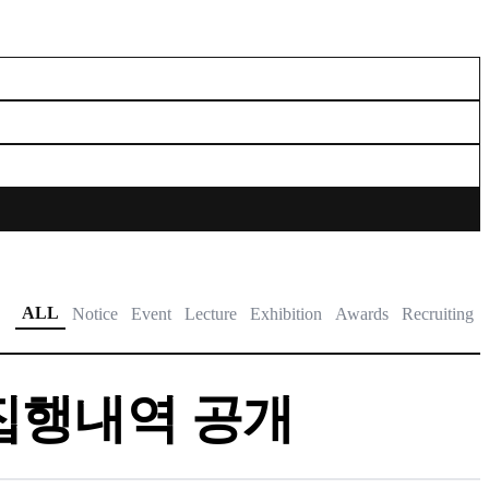
ALL
Notice
Event
Lecture
Exhibition
Awards
Recruiting
집행내역 공개