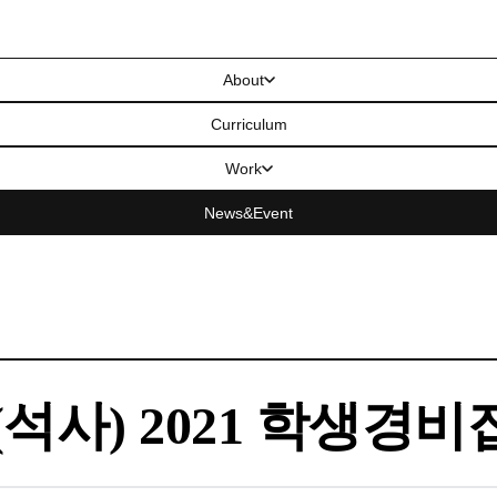
About
Curriculum
Work
News&Event
사) 2021 학생경비