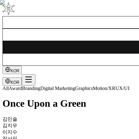
KOR
KOR
All
Award
Branding
Digital Marketing
Graphics
Motion/XR
UX/UI
Once Upon a Green
김민솔
김지우
이지수
장서인